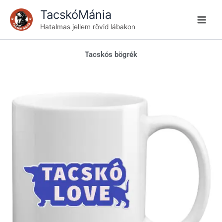
Skip
TacskóMánia
to
Hatalmas jellem rövid lábakon
content
Tacskós bögrék