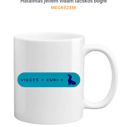
Hatalmas jellem vidám tacskós bögre
MEGNÉZEM