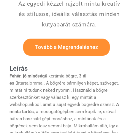
Az egyedi kézzel rajzolt minta kreatív
és stílusos, ideális választás minden
kutyabarát számára.
Tovább a Megrendeléshez
Leírás
Fehér, jó minőségű
kerámia bögre,
3 dl-
es
űrtartalommal. A bögrére bármilyen képet, szöveget,
mintát rá tudunk neked nyomni. Használd a bögre
szerkesztőnket vagy válassz ki egy mintát a
webshopunkból, amit a saját egyedi bögrédre szánsz.
A
minta tartós
, a mosogatógépben sem kopik le, szóval
bátran használd gépi mosáshoz, a mintának és a
bögrének sem lesz semmi baja. Mikrohullám álló, így a
mikrohullámú sütőd sem tud kárt tenni a bögrében. Így