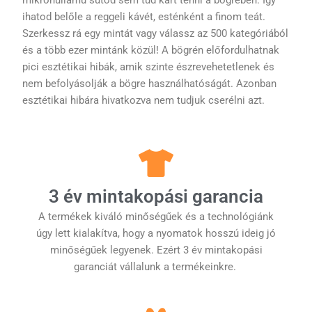
ihatod belőle a reggeli kávét, esténként a finom teát.
Szerkessz rá egy mintát vagy válassz az 500 kategóriából
és a több ezer mintánk közül! A bögrén előfordulhatnak
pici esztétikai hibák, amik szinte észrevehetetlenek és
nem befolyásolják a bögre használhatóságát. Azonban
esztétikai hibára hivatkozva nem tudjuk cserélni azt.
3 év mintakopási garancia
A termékek kiváló minőségűek és a technológiánk
úgy lett kialakítva, hogy a nyomatok hosszú ideig jó
minőségűek legyenek. Ezért 3 év mintakopási
garanciát vállalunk a termékeinkre.