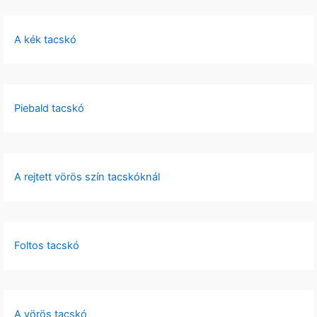
A kék tacskó
Piebald tacskó
A rejtett vörös szín tacskóknál
Foltos tacskó
A vörös tacskó