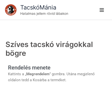
Skip
TacskóMánia
to
Hatalmas jellem rövid lábakon
content
Szíves tacskó virágokkal
bögre
Rendelés menete
Kattints a „
Megrendelem
” gombra. Utána megjelenő
oldalon tedd a Kosárba a terméket.