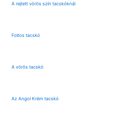
A rejtett vörös szín tacskóknál
Foltos tacskó
A vörös tacskó
Az Angol Krém tacskó