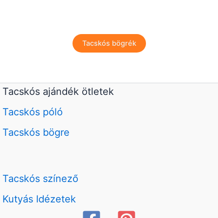
Tacskós bögrék
Tacskós ajándék ötletek
Tacskós póló
Tacskós bögre
Tacskós színező
Kutyás Idézetek