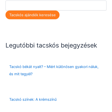
Tacskós ajándék keresése
Legutóbbi tacskós bejegyzések
Tacskó békát nyalt? – Miért különösen gyakori náluk,
és mit tegyél?
Tacskó színek: A krémszínű