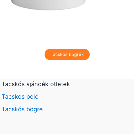
Tacskós bögrék
Tacskós ajándék ötletek
Tacskós póló
Tacskós bögre