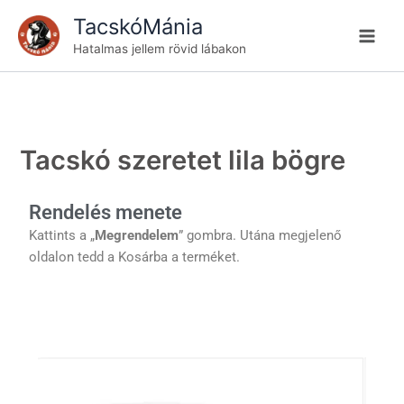
Skip
TacskóMánia
to
Hatalmas jellem rövid lábakon
content
Tacskó szeretet lila bögre
Rendelés menete
Kattints a „
Megrendelem
” gombra. Utána megjelenő
oldalon tedd a Kosárba a terméket.