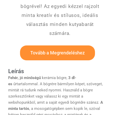
bögrével! Az egyedi kézzel rajzolt
minta kreatív és stílusos, ideális
választás minden kutyabarát
számára.
Tovább a Megrendeléshez
Leírás
Fehér, jó minőségű
kerámia bögre,
3 dl-
es
űrtartalommal. A bögrére bármilyen képet, szöveget,
mintát rá tudunk neked nyomni. Használd a bögre
szerkesztőnket vagy válassz ki egy mintát a
webshopunkból, amit a saját egyedi bögrédre szánsz.
A
minta tartós
, a mosogatógépben sem kopik le, szóval
bátran használd gépi mosáshoz, a mintának és a