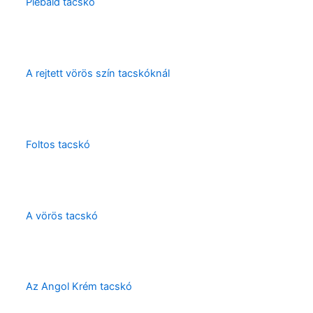
Piebald tacskó
A rejtett vörös szín tacskóknál
Foltos tacskó
A vörös tacskó
Az Angol Krém tacskó