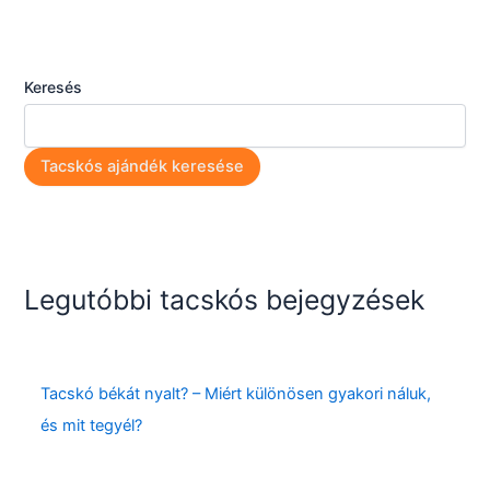
Keresés
Tacskós ajándék keresése
Legutóbbi tacskós bejegyzések
Tacskó békát nyalt? – Miért különösen gyakori náluk,
és mit tegyél?