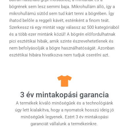
bögrének sem lesz semmi baja. Mikrohullám álló, így a
mikrohullámú sütőd sem tud kárt tenni a bögrében. Így
ihatod belőle a reggeli kávét, esténként a finom teát.
Szerkessz rá egy mintát vagy válassz az 500 kategóriából
és a több ezer mintánk közül! A bögrén előfordulhatnak
pici esztétikai hibák, amik szinte észrevehetetlenek és
nem befolyásolják a bögre használhatóságát. Azonban
esztétikai hibára hivatkozva nem tudjuk cserélni azt.
3 év mintakopási garancia
A termékek kiváló minőségűek és a technológiánk
úgy lett kialakítva, hogy a nyomatok hosszú ideig jó
minőségűek legyenek. Ezért 3 év mintakopási
garanciát vállalunk a termékeinkre.