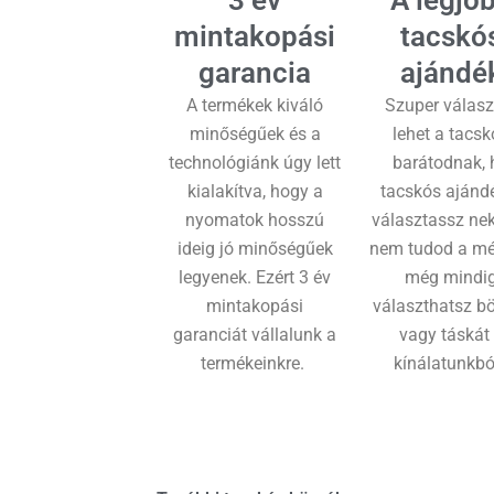
mintakopási
tacskó
garancia
ajándé
A termékek kiváló
Szuper válasz
minőségűek és a
lehet a tacsk
technológiánk úgy lett
barátodnak, 
kialakítva, hogy a
tacskós ajánd
nyomatok hosszú
választassz nek
ideig jó minőségűek
nem tudod a mér
legyenek. Ezért 3 év
még mindi
mintakopási
választhatsz bö
garanciát vállalunk a
vagy táskát
termékeinkre.
kínálatunkbó