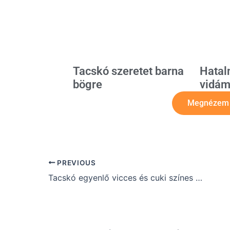
Hatal
Tacskó szeretet barna
vidám
bögre
Megnézem a
PREVIOUS
Tacskó egyenlő vicces és cuki színes bögre