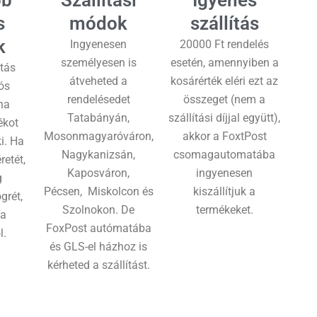
s
módok
szállítás
k
Ingyenesen
20000 Ft rendelés
személyesen is
esetén, amennyiben a
tás
átveheted a
kosárérték eléri ezt az
ós
rendelésedet
összeget (nem a
ha
Tatabányán,
szállítási díjjal együtt),
ékot
Mosonmagyaróváron,
akkor a FoxtPost
i. Ha
Nagykanizsán,
csomagautomatába
etét,
Kaposváron,
ingyenesen
g
Pécsen, Miskolcon és
kiszállítjuk a
grét,
Szolnokon. De
termékeket.
 a
FoxPost autómatába
l.
és GLS-el házhoz is
kérheted a szállítást.