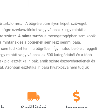
rtartalommal. A bögrére bármilyen képet, szöveget,
 bögre szerkesztőnket vagy válassz ki egy mintát a
dre szánsz.
A minta tartós
, a mosogatógépben sem kopik
 a mintának és a bögrének sem lesz semmi baja.
sem tud kárt tenni a bögrében. Így ihatod belőle a reggeli
 egy mintát vagy válassz az 500 kategóriából és a több
k pici esztétikai hibák, amik szinte észrevehetetlenek és
t. Azonban esztétikai hibára hivatkozva nem tudjuk
bb
Szállítási
Igyenes