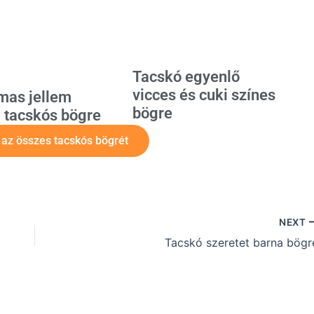
Tacskó egyenlő
vicces és cuki színes
mas jellem
bögre
 tacskós bögre
z összes tacskós bögrét
NEXT
Tacskó szeretet barna bögr