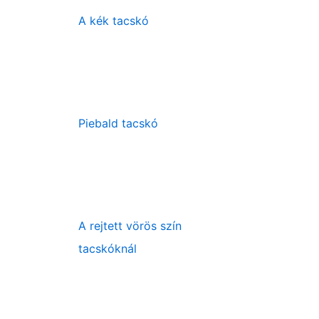
A kék tacskó
Piebald tacskó
A rejtett vörös szín
tacskóknál