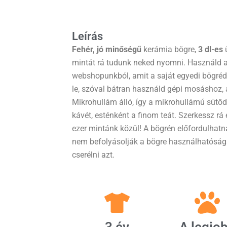
Leírás
Fehér, jó minőségű
kerámia bögre,
3 dl-es
ű
mintát rá tudunk neked nyomni. Használd a
webshopunkból, amit a saját egyedi bögré
le, szóval bátran használd gépi mosáshoz,
Mikrohullám álló, így a mikrohullámú sütőd 
kávét, esténként a finom teát. Szerkessz rá
ezer mintánk közül! A bögrén előfordulhatna
nem befolyásolják a bögre használhatóságá
cserélni azt.
3 év
A legjo