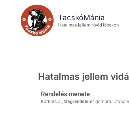
Skip
to
TacskóMánia
content
Hatalmas jellem rövid lábakon
Hatalmas jellem vid
Rendelés menete
Kattints a „
Megrendelem
” gombra. Utána m