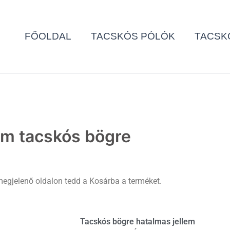
FŐOLDAL
TACSKÓS PÓLÓK
TACSK
ám tacskós bögre
egjelenő oldalon tedd a Kosárba a terméket.
Tacskós bögre hatalmas jellem