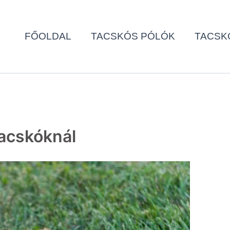
FŐOLDAL
TACSKÓS PÓLÓK
TACSK
tacskóknál