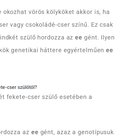
 okozhat vörös kölyköket akkor is, ha
ser vagy csokoládé-cser színű. Ez csak
mindkét szülő hordozza az
ee
gént. Ilyen
ykök genetikai háttere egyértelműen
ee
te-cser szülőtől?
ét fekete-cser szülő esetében a
ordozza az
ee
gént, azaz a genotípusuk