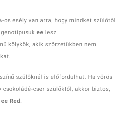
-os esély van arra, hogy mindkét szülőtől
 a genotípusuk
ee
lesz.
nű kölykök, akik szőrzetükben nem
kat.
színű szülőknél is előfordulhat. Ha vörös
y csokoládé-cser szülőktől, akkor biztos,
e
ee Red
.