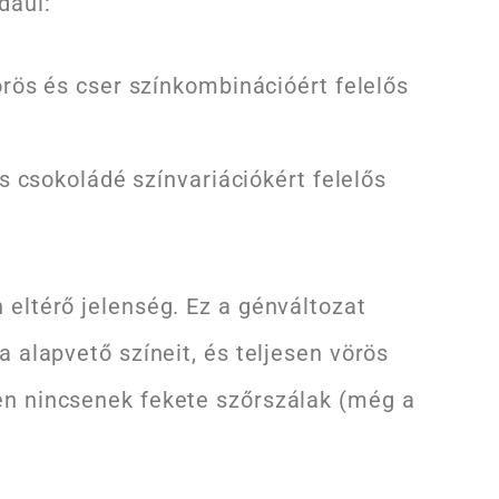
dául:
rös és cser színkombinációért felelős
s csokoládé színvariációkért felelős
 eltérő jelenség. Ez a génváltozat
a alapvető színeit, és teljesen vörös
n nincsenek fekete szőrszálak (még a