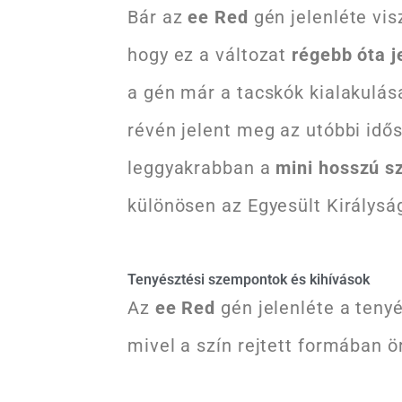
Bár az
ee Red
gén jelenléte vis
hogy ez a változat
régebb óta j
a gén már a tacskók kialakulása
révén jelent meg az utóbbi idő
leggyakrabban a
mini hosszú s
különösen az Egyesült Királysá
Tenyésztési szempontok és kihívások
Az
ee Red
gén jelenléte a teny
mivel a szín rejtett formában ö