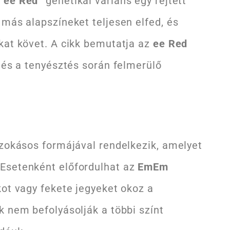
“ee Red”
genetikai variáns egy rejtett
 más alapszíneket teljesen elfed, és
kat követ. A cikk bemutatja az
ee Red
 és a tenyésztés során felmerülő
szokásos formájával rendelkezik, amelyet
Esetenként előfordulhat az
EmEm
kot vagy fekete jegyeket okoz a
k nem befolyásolják a többi színt