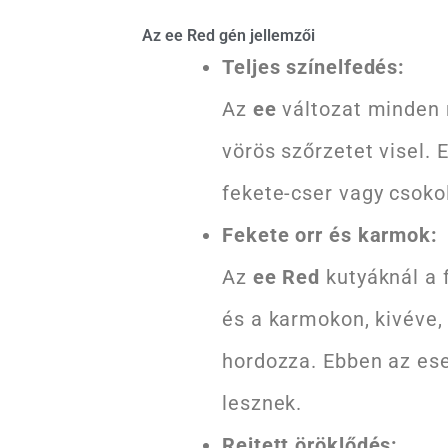
Az ee Red gén jellemzői
Teljes színelfedés:
Az
ee
változat minden m
vörös szőrzetet visel. 
fekete-cser vagy csoko
Fekete orr és karmok:
Az
ee Red
kutyáknál a f
és a karmokon, kivéve,
hordozza. Ebben az es
lesznek.
Rejtett öröklődés: