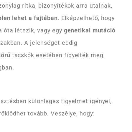
zonylag ritka, bizonyítékok arra utalnak,
elen lehet a fajtában
. Elképzelhető, hogy
 óta létezik, vagy egy
genetikai mutáció
szakban. A jelenséget eddig
zőrű
tacskók esetében figyelték meg,
gban.
észtésben különleges figyelmet igényel,
röklődhet tovább. Veszélye, hogy: