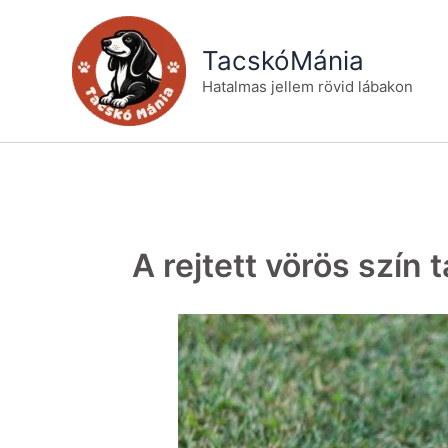
Skip
to
TacskóMánia
content
Hatalmas jellem rövid lábakon
A rejtett vörös szín 