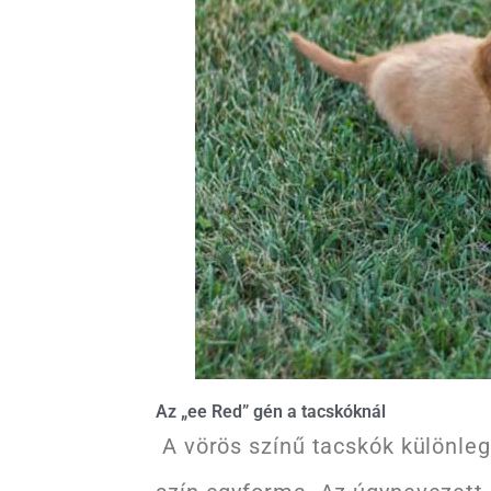
Az „ee Red” gén a tacskóknál
A vörös színű tacskók különle