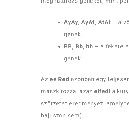
meghatározó géneket, mint pél
AyAy, AyAt, AtAt
– a vö
gének.
BB, Bb, bb
– a fekete é
gének.
Az
ee Red
azonban egy teljesen
maszkírozza, azaz
elfedi
a kuty
szőrzetet eredményez, amelybe
bajuszon sem).