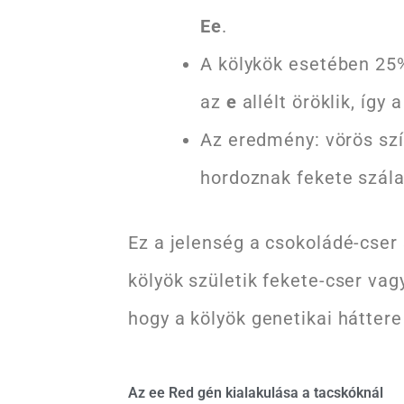
Ee
.
A kölykök esetében 25%
az
e
allélt öröklik, így
Az eredmény: vörös szí
hordoznak fekete szála
Ez a jelenség a csokoládé-cser 
kölyök születik fekete-cser vag
hogy a kölyök genetikai hátter
Az ee Red gén kialakulása a tacskóknál