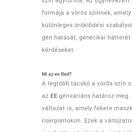
szín egyforma. Az úgynevezett
formája a vörös színnek, amely
különleges öröklődési szabályo
gén hatását, genetikai hátterét
kérdéseket.
Mi az ee Red?
A legtöbb tacskó a vörös szín 
az
EE
génvariáns határoz meg. 
változat is, amely fekete masz
cserpontokon. Ezek a változato