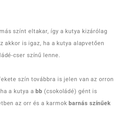
ás színt eltakar, így a kutya kizárólag
Ez akkor is igaz, ha a kutya alapvetően
ládé-cser színű lenne.
ekete szín továbbra is jelen van az orron
 ha a kutya a
bb
(csokoládé) gént is
etben az orr és a karmok
barnás színűek