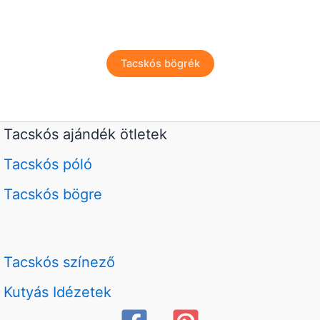
Tacskós bögrék
Tacskós ajándék ötletek
Tacskós póló
Tacskós bögre
Tacskós színező
Kutyás Idézetek