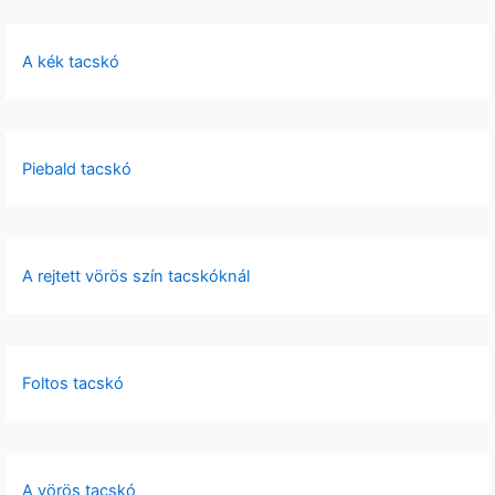
A kék tacskó
Piebald tacskó
A rejtett vörös szín tacskóknál
Foltos tacskó
A vörös tacskó