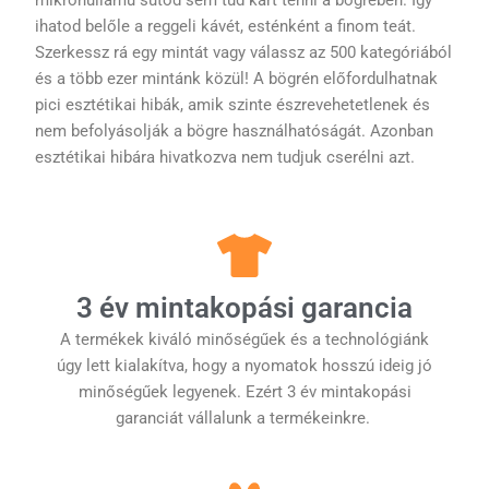
ihatod belőle a reggeli kávét, esténként a finom teát.
Szerkessz rá egy mintát vagy válassz az 500 kategóriából
és a több ezer mintánk közül! A bögrén előfordulhatnak
pici esztétikai hibák, amik szinte észrevehetetlenek és
nem befolyásolják a bögre használhatóságát. Azonban
esztétikai hibára hivatkozva nem tudjuk cserélni azt.
3 év mintakopási garancia
A termékek kiváló minőségűek és a technológiánk
úgy lett kialakítva, hogy a nyomatok hosszú ideig jó
minőségűek legyenek. Ezért 3 év mintakopási
garanciát vállalunk a termékeinkre.