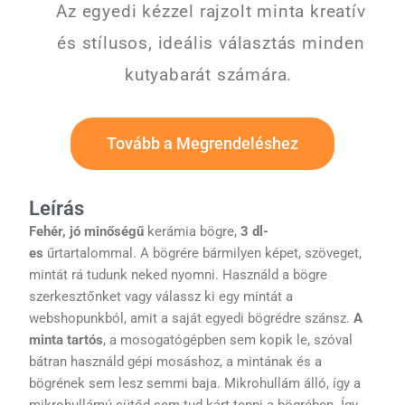
Az egyedi kézzel rajzolt minta kreatív
és stílusos, ideális választás minden
kutyabarát számára.
Tovább a Megrendeléshez
Leírás
Fehér, jó minőségű
kerámia bögre,
3 dl-
es
űrtartalommal. A bögrére bármilyen képet, szöveget,
mintát rá tudunk neked nyomni. Használd a bögre
szerkesztőnket vagy válassz ki egy mintát a
webshopunkból, amit a saját egyedi bögrédre szánsz.
A
minta tartós
, a mosogatógépben sem kopik le, szóval
bátran használd gépi mosáshoz, a mintának és a
bögrének sem lesz semmi baja. Mikrohullám álló, így a
mikrohullámú sütőd sem tud kárt tenni a bögrében. Így