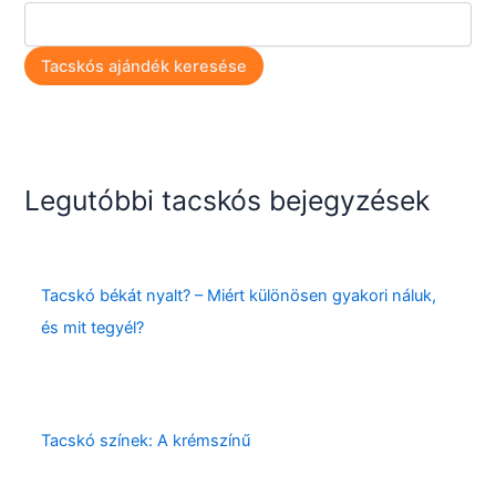
Tacskós ajándék keresése
Legutóbbi tacskós bejegyzések
Tacskó békát nyalt? – Miért különösen gyakori náluk,
és mit tegyél?
Tacskó színek: A krémszínű