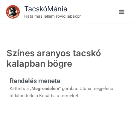
Skip
TacskóMánia
to
Hatalmas jellem rövid lábakon
content
Színes aranyos tacskó
kalapban bögre
Rendelés menete
Kattints a „
Megrendelem
” gombra. Utána megjelenő
oldalon tedd a Kosárba a terméket.