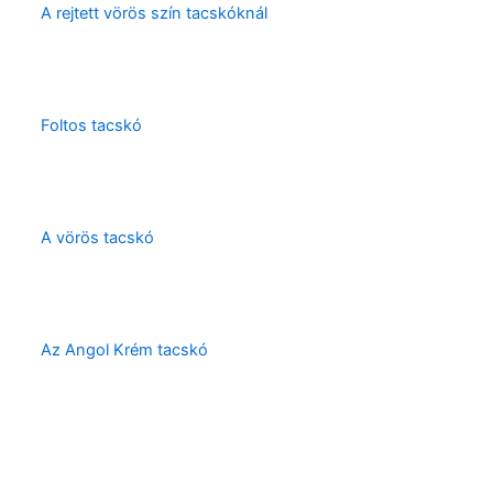
A rejtett vörös szín tacskóknál
Foltos tacskó
A vörös tacskó
Az Angol Krém tacskó