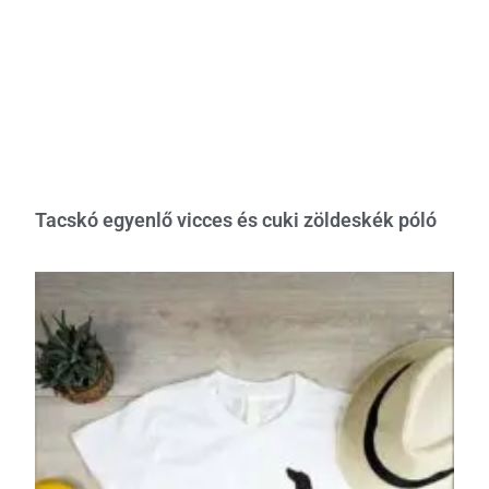
Tacskó egyenlő vicces és cuki zöldeskék póló