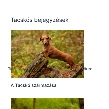
Tacskós bejegyzések
Tacskó egyenlő vicces és cuki színes bögre
A Tacskó származása