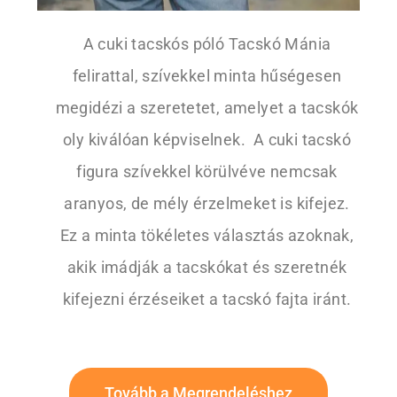
A cuki tacskós póló Tacskó Mánia
felirattal, szívekkel minta hűségesen
megidézi a szeretetet, amelyet a tacskók
oly kiválóan képviselnek. A cuki tacskó
figura szívekkel körülvéve nemcsak
aranyos, de mély érzelmeket is kifejez.
Ez a minta tökéletes választás azoknak,
akik imádják a tacskókat és szeretnék
kifejezni érzéseiket a tacskó fajta iránt.
Tovább a Megrendeléshez