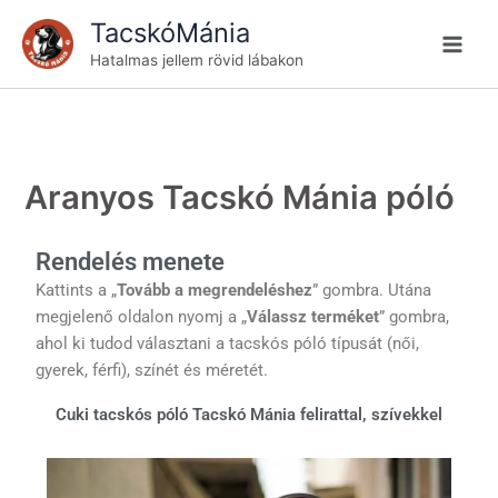
Skip
TacskóMánia
to
Hatalmas jellem rövid lábakon
content
Aranyos Tacskó Mánia póló
Rendelés menete
Kattints a „
Tovább a megrendeléshez
” gombra. Utána
megjelenő oldalon nyomj a „
Válassz terméket
” gombra,
ahol ki tudod választani a tacskós póló típusát (női,
gyerek, férfi), színét és méretét.
Cuki tacskós póló Tacskó Mánia felirattal, szívekkel