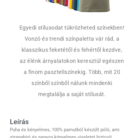
Egyedi stílusodat tükrözheted színekben!
Vonzó és trendi színpaletta vár rád, a
klasszikus feketétől és fehértől kezdve,
az élénk árnyalatokon keresztül egészen
a finom pasztellszínekig. Több, mit 20
színből színből nálunk mindenki
megtalálja a saját stílusát.
Leírás
Puha és kényelmes, 100% pamutból készült póló, ami
strapabíró és nagyon kényelmes viseletet biztosít.