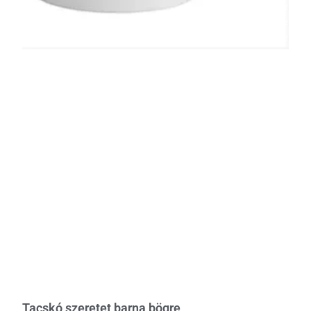
Tacskó szeretet barna bögre