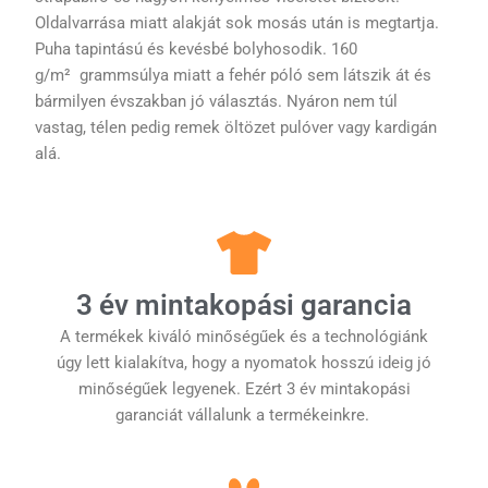
Oldalvarrása miatt alakját sok mosás után is megtartja.
Puha tapintású és kevésbé bolyhosodik. 160
g/m² grammsúlya miatt a fehér póló sem látszik át és
bármilyen évszakban jó választás. Nyáron nem túl
vastag, télen pedig remek öltözet pulóver vagy kardigán
alá.
3 év mintakopási garancia
A termékek kiváló minőségűek és a technológiánk
úgy lett kialakítva, hogy a nyomatok hosszú ideig jó
minőségűek legyenek. Ezért 3 év mintakopási
garanciát vállalunk a termékeinkre.