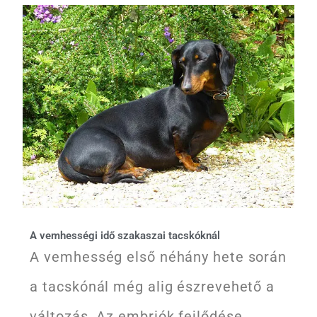
A vemhességi idő szakaszai tacskóknál
A vemhesség első néhány hete során
a tacskónál még alig észrevehető a
változás. Az embriók fejlődése