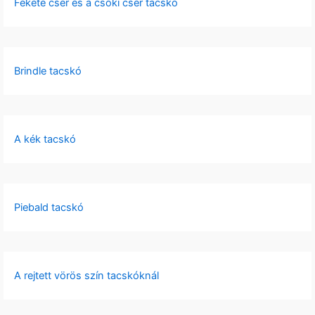
Fekete cser és a csoki cser tacskó
Brindle tacskó
A kék tacskó
Piebald tacskó
A rejtett vörös szín tacskóknál