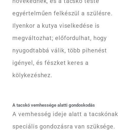
növekednek, és a tacskó teste
egyértelműen felkészül a szülésre.
Ilyenkor a kutya viselkedése is
megváltozhat; előfordulhat, hogy
nyugodtabbá válik, több pihenést
igényel, és fészket keres a
kölykezéshez.
A tacskó vemhessége alatti gondoskodás
A vemhesség ideje alatt a tacskónak
speciális gondozásra van szüksége.