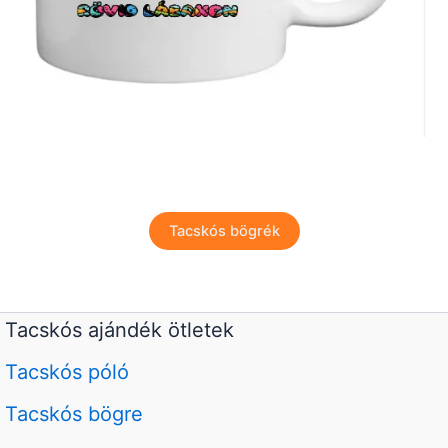
Tacskós bögrék
Tacskós ajándék ötletek
Tacskós póló
Tacskós bögre