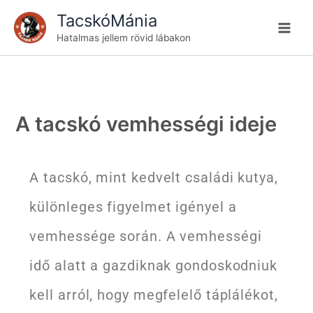
Skip
TacskóMánia
to
Hatalmas jellem rövid lábakon
content
A tacskó vemhességi ideje
A tacskó, mint kedvelt családi kutya,
különleges figyelmet igényel a
vemhessége során. A vemhességi
idő alatt a gazdiknak gondoskodniuk
kell arról, hogy megfelelő táplálékot,