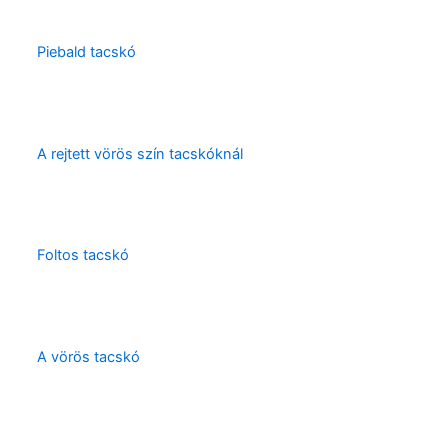
Piebald tacskó
A rejtett vörös szín tacskóknál
Foltos tacskó
A vörös tacskó