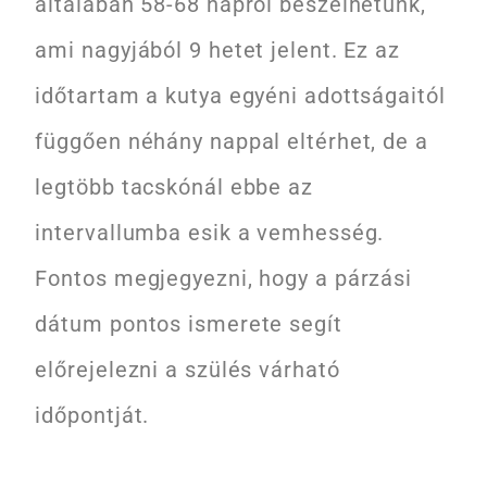
általában 58-68 napról beszélhetünk,
ami nagyjából 9 hetet jelent. Ez az
időtartam a kutya egyéni adottságaitól
függően néhány nappal eltérhet, de a
legtöbb tacskónál ebbe az
intervallumba esik a vemhesség.
Fontos megjegyezni, hogy a párzási
dátum pontos ismerete segít
előrejelezni a szülés várható
időpontját.