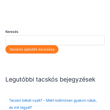
Keresés
Tacskós ajándék keresése
Legutóbbi tacskós bejegyzések
Tacskó békát nyalt? – Miért különösen gyakori náluk,
és mit tegyél?