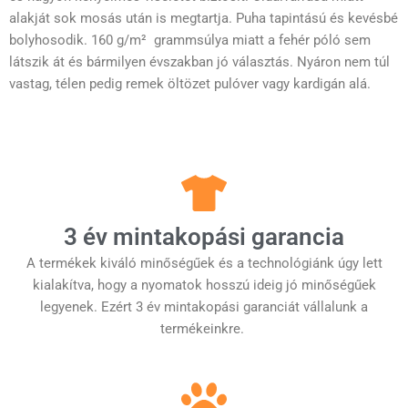
alakját sok mosás után is megtartja. Puha tapintású és kevésbé
bolyhosodik. 160 g/m² grammsúlya miatt a fehér póló sem
látszik át és bármilyen évszakban jó választás. Nyáron nem túl
vastag, télen pedig remek öltözet pulóver vagy kardigán alá.
3 év mintakopási garancia
A termékek kiváló minőségűek és a technológiánk úgy lett
kialakítva, hogy a nyomatok hosszú ideig jó minőségűek
legyenek. Ezért 3 év mintakopási garanciát vállalunk a
termékeinkre.