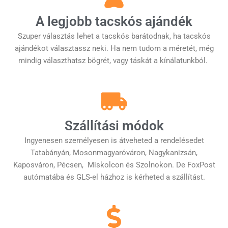
A legjobb tacskós ajándék
Szuper választás lehet a tacskós barátodnak, ha tacskós
ajándékot választassz neki. Ha nem tudom a méretét, még
mindig választhatsz bögrét, vagy táskát a kínálatunkból.
Szállítási módok
Ingyenesen személyesen is átveheted a rendelésedet
Tatabányán, Mosonmagyaróváron, Nagykanizsán,
Kaposváron, Pécsen, Miskolcon és Szolnokon. De FoxPost
autómatába és GLS-el házhoz is kérheted a szállítást.