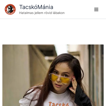
Skip
TacskóMánia
to
Hatalmas jellem rövid lábakon
content