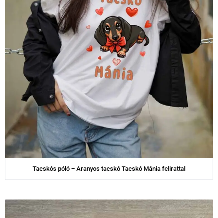
Tacskós póló – Aranyos tacskó Tacskó Mánia felirattal