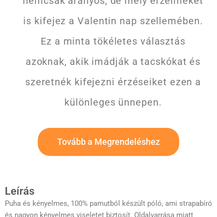
nemcsak aranyos, de mély érzelmeket
is kifejez a Valentin nap szellemében.
Ez a minta tökéletes választás
azoknak, akik imádják a tacskókat és
szeretnék kifejezni érzéseiket ezen a
különleges ünnepen.
Tovább a Megrendeléshez
Leírás
Puha és kényelmes, 100% pamutból készült póló, ami strapabíró
és nagyon kényelmes viseletet biztosít. Oldalvarrása miatt