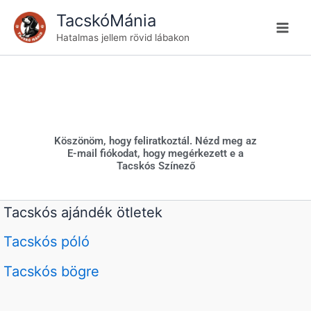
Skip
TacskóMánia
to
Hatalmas jellem rövid lábakon
content
Köszönöm, hogy feliratkoztál. Nézd meg az
E-mail fiókodat, hogy megérkezett e a
Tacskós Színező
Tacskós ajándék ötletek
Tacskós póló
Tacskós bögre